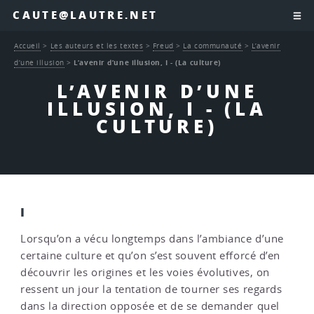
CAUTE@LAUTRE.NET
Accueil
>
Les auteurs et les textes
>
Freud
>
La communauté
>
L’avenir
d’une illusion
>
L’avenir d’une illusion, I - (La culture)
L’AVENIR D’UNE
ILLUSION, I - (LA
CULTURE)
I
Lorsqu’on a vécu longtemps dans l’ambiance d’une
certaine culture et qu’on s’est souvent efforcé d’en
découvrir les origines et les voies évolutives, on
ressent un jour la tentation de tourner ses regards
dans la direction opposée et de se demander quel