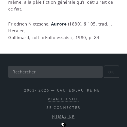
même, à la pâle fiction générale qu’il détruirait de
ce fait.
Aurore
Friedrich Nietzsche,
(1880), § 105, trad. J.
Hervier,
Gallimard, coll. « Folio essais », 1980, p. 84.
OK
2003- 2026 — CAUTE@LAUTRE.NET
PLAN DU SITE
SE CONNECTER
HTML5 UP