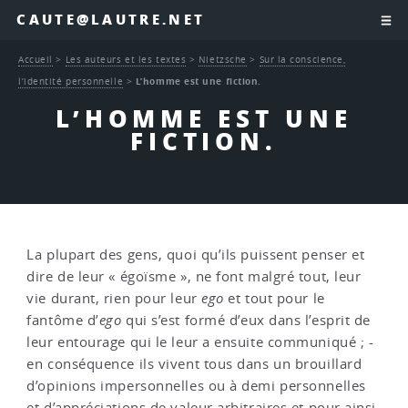
CAUTE@LAUTRE.NET
Accueil
>
Les auteurs et les textes
>
Nietzsche
>
Sur la conscience,
l’identité personnelle
>
L’homme est une fiction.
L’HOMME EST UNE
FICTION.
La plupart des gens, quoi qu’ils puissent penser et
dire de leur « égoïsme », ne font malgré tout, leur
vie durant, rien pour leur
ego
et tout pour le
fantôme d’
ego
qui s’est formé d’eux dans l’esprit de
leur entourage qui le leur a ensuite communiqué ; -
en conséquence ils vivent tous dans un brouillard
d’opinions impersonnelles ou à demi personnelles
et d’appréciations de valeur arbitraires et pour ainsi