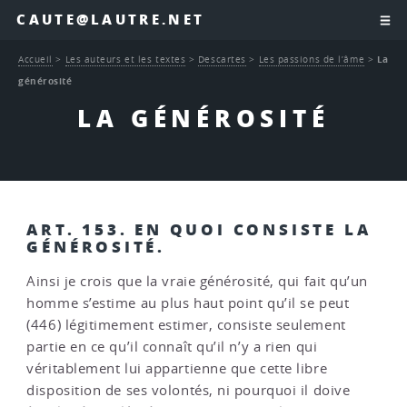
CAUTE@LAUTRE.NET
Accueil
>
Les auteurs et les textes
>
Descartes
>
Les passions de l’âme
>
La
générosité
LA GÉNÉROSITÉ
ART. 153. EN QUOI CONSISTE LA
GÉNÉROSITÉ.
Ainsi je crois que la vraie générosité, qui fait qu’un
homme s’estime au plus haut point qu’il se peut
(446) légitimement estimer, consiste seulement
partie en ce qu’il connaît qu’il n’y a rien qui
véritablement lui appartienne que cette libre
disposition de ses volontés, ni pourquoi il doive