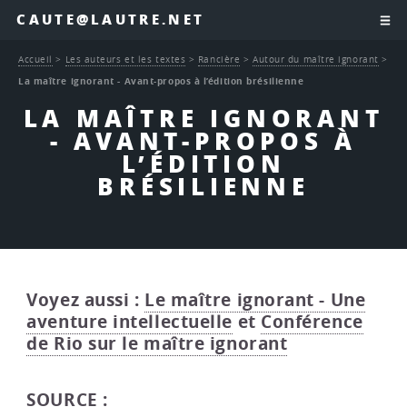
CAUTE@LAUTRE.NET
Accueil
>
Les auteurs et les textes
>
Rancière
>
Autour du maître ignorant
>
La maître ignorant - Avant-propos à l’édition brésilienne
LA MAÎTRE IGNORANT
- AVANT-PROPOS À
L’ÉDITION
BRÉSILIENNE
Voyez aussi :
Le maître ignorant - Une
aventure intellectuelle
et
Conférence
de Rio sur le maître ignorant
SOURCE :