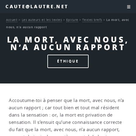
CAUTE@LAUTRE.NET
Accueil
>
Les auteurs et les textes
>
Epicure
>
Textes brefs
>
La mort, avec
nous, n’a aucun rapport
LA MORT, AVEC NOUS,
N’A AUCUN RAPPORT
ÉTHIQUE
Accoutume-toi à penser que la mort, avec nous, n’a
aucun rapport ; car tout bien et tout mal résident
dans la sensation : or, la mort est privation de
sensation. Il s’ensuit qu’une connaissance correcte
du fait que la mort, avec nous, n’a aucun rapport,