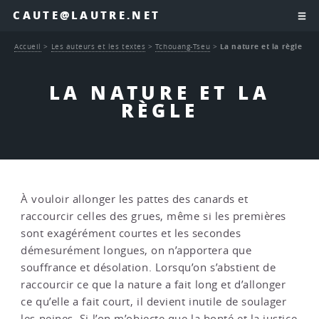
CAUTE@LAUTRE.NET
Accueil
>
Les auteurs et les textes
>
Tchouang-Tseu
>
La nature et la règle
LA NATURE ET LA
RÈGLE
À vouloir allonger les pattes des canards et
raccourcir celles des grues, même si les premières
sont exagérément courtes et les secondes
démesurément longues, on n’apportera que
souffrance et désolation. Lorsqu’on s’abstient de
raccourcir ce que la nature a fait long et d’allonger
ce qu’elle a fait court, il devient inutile de soulager
les peines. Si l’on m’objecte que la bonté et la justice