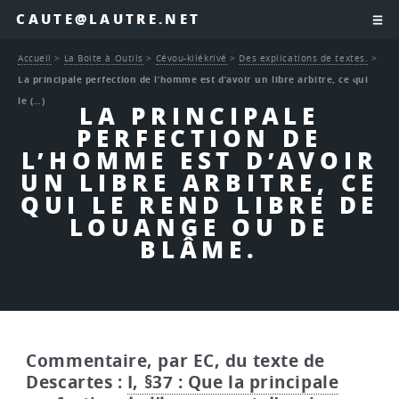
CAUTE@LAUTRE.NET
Accueil
>
La Boite à Outils
>
Cévou-kilékrivé
>
Des explications de textes.
>
La principale perfection de l’homme est d’avoir un libre arbitre, ce qui
le (…)
LA PRINCIPALE
PERFECTION DE
L’HOMME EST D’AVOIR
UN LIBRE ARBITRE, CE
QUI LE REND LIBRE DE
LOUANGE OU DE
BLÂME.
Commentaire, par EC, du texte de
Descartes :
I, §37 : Que la principale