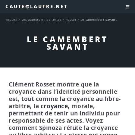
CAUTE@LAUTRE.NET
Accueil
>
Les auteurs et les textes
>
Rosset
>
Le camembert savant
LE CAMEMBERT
SAVANT
Clément Rosset montre que la
croyance dans l’identité personnelle
est, tout comme la croyance au libre-
arbitre, la
croyance
, morale,
permettant de tenir un individu pour
responsable de ses actes. Voyez
comment Spinoza réfute la croyance