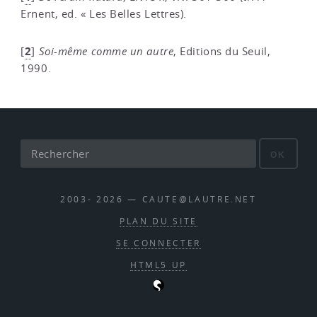
Ernent, ed. « Les Belles Lettres).
2
[
]
Soi-même comme un autre
, Editions du Seuil,
1990.
OK
2003- 2026 — CAUTE@LAUTRE.NET
PLAN DU SITE
SE CONNECTER
HTML5 UP