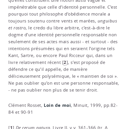
qu’elles constituent une notion aussi vague et
impénétrable que celle d’identité personnelle. C’est
pourquoi tout philosophe d’obédience morale a
toujours soutenu contre vents et marées,
unguibus
et rostro
, le credo du libre arbitre, c’est-à-dire le
dogme d’une identité personnelle responsable non
seulement de ses actes mais aussi - et surtout - des
intentions présumées qui en seraient l’origine tels
Kant, Sartre, ou encore Paul Ricceur qui, dans un
2
livre relativement récent
[
]
, s’est proposé de
défendre ce qu’il appelle, de manière
délicieusement polysémique, le « maintien de soi ».
Ne pas oublier qu’on est une personne responsable,
- ne pas oublier non plus de se tenir droit.
Loin de moi
Clément Rosset,
, Minuit, 1999, pp.82-
84 et 90-91
1
[
]
De rerum natura
, Livre II, v.v. 361-366 (tr. A