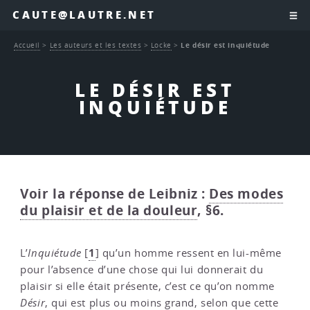
CAUTE@LAUTRE.NET
Accueil
>
Les auteurs et les textes
>
Locke
>
Le désir est inquiétude
LE DÉSIR EST
INQUIÉTUDE
Voir la réponse de Leibniz :
Des modes
du plaisir et de la douleur
, §6.
1
L’
Inquiétude
[
]
qu’un homme ressent en lui-même
pour l’absence d’une chose qui lui donnerait du
plaisir si elle était présente, c’est ce qu’on nomme
Désir
, qui est plus ou moins grand, selon que cette