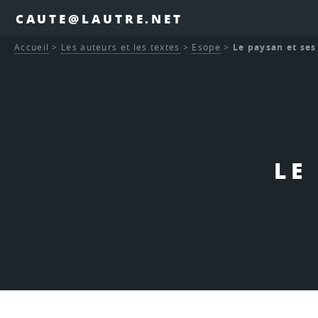
CAUTE@LAUTRE.NET
Accueil
>
Les auteurs et les textes
>
Esope
>
Le paysan et ses
LE