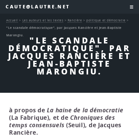
CAUTE@LAUTRE.NET
Accueil
>
Les auteurs et les textes
>
Rancière
>
politique et démocratie
>
"Le scandale démocratique", par Jacques Rancière et Jean-Baptiste
Marongiu.
"LE SCANDALE
DÉMOCRATIQUE", PAR
JACQUES RANCIÈRE ET
JEAN-BAPTISTE
MARONGIU.
à propos de
La haine de la démocratie
(La Fabrique), et de
Chroniques des
temps consensuels
(Seuil), de Jacques
Rancière.