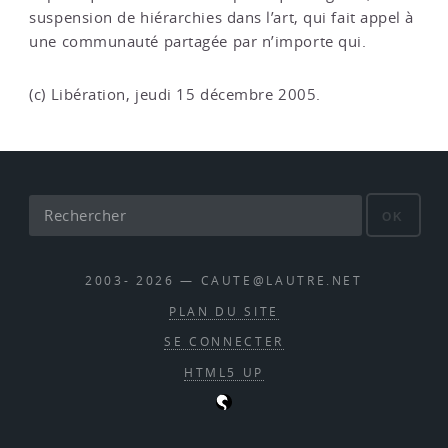
suspension de hiérarchies dans l’art, qui fait appel à
une communauté partagée par n’importe qui.
(c) Libération, jeudi 15 décembre 2005.
OK
2003- 2026 — CAUTE@LAUTRE.NET
PLAN DU SITE
SE CONNECTER
HTML5 UP