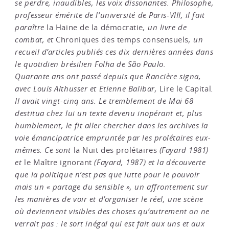
se perdre, inaudibles, les voix dissonantes. Philosophe,
professeur émérite de l’université de Paris-VIII, il fait
paraître
la Haine de la démocratie
, un livre de
combat, et
Chroniques des temps consensuels
, un
recueil d’articles publiés ces dix dernières années dans
le quotidien brésilien Folha de São Paulo.
Quarante ans ont passé depuis que Rancière signa,
avec Louis Althusser et Etienne Balibar,
Lire le Capital
.
Il avait vingt-cinq ans. Le tremblement de Mai 68
destitua chez lui un texte devenu inopérant et, plus
humblement, le fit aller chercher dans les archives la
voie émancipatrice empruntée par les prolétaires eux-
mêmes. Ce sont
la Nuit des prolétaires
(Fayard 1981)
et
le Maître ignorant
(Fayard, 1987) et la découverte
que la politique n’est pas que lutte pour le pouvoir
mais un « partage du sensible », un affrontement sur
les manières de voir et d’organiser le réel, une scène
où deviennent visibles des choses qu’autrement on ne
verrait pas : le sort inégal qui est fait aux uns et aux