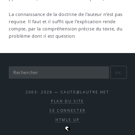
La connaissance de la doctrine de l’auteur n’est pas
requise. Il faut et il suffit que l’explication rende
compte, par la compréhension précise du texte, du
problème dont il est question.
OK
2003- 2026 — CAUTE@LAUTRE.NET
PLAN DU SITE
SE CONNECTER
HTML5 UP