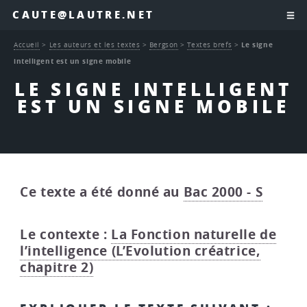
CAUTE@LAUTRE.NET
Accueil
>
Les auteurs et les textes
>
Bergson
>
Textes brefs
>
Le signe
intelligent est un signe mobile
LE SIGNE INTELLIGENT
EST UN SIGNE MOBILE
Ce texte a été donné au
Bac 2000 - S
Le contexte :
La Fonction naturelle de
l’intelligence (L’Evolution créatrice,
chapitre 2)