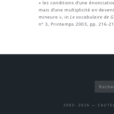
« les conditions d’une énonciatio
mais d’une multiplicité en devenir,
mineure », in
Le vocabulaire de G
n° 3, Printemps 2003, pp. 216-21
2003- 2026 — CAUT