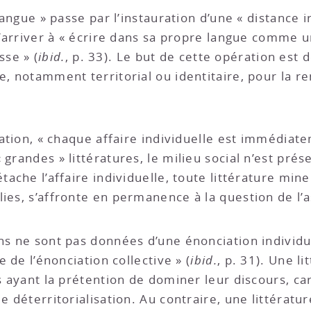
langue » passe par l’instauration d’une « distance i
t d’arriver à « écrire dans sa propre langue comme 
se » (
ibid.
, p. 33). Le but de cette opération est 
e, notamment territorial ou identitaire, pour la r
isation, « chaque affaire individuelle est immédiat
« grandes » littératures, le milieu social n’est prése
étache l’affaire individuelle, toute littérature 
lies, s’affronte en permanence à la question de l’
ns ne sont pas données d’une énonciation individuée
e de l’énonciation collective » (
ibid.
, p. 31). Une l
és ayant la prétention de dominer leur discours, ca
de déterritorialisation. Au contraire, une littérat