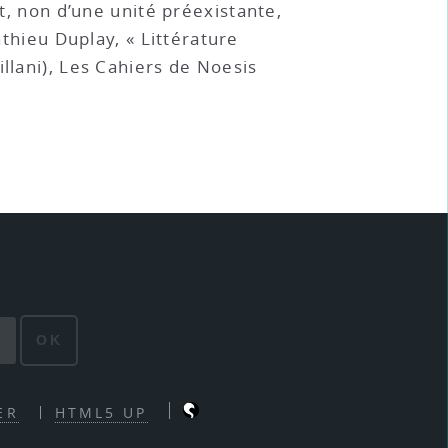
et, non d’une unité préexistante,
athieu Duplay, « Littérature
illani), Les Cahiers de Noesis
OK
ER
HTML5 UP