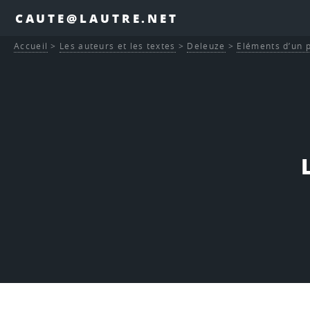
CAUTE@LAUTRE.NET
Accueil
>
Les auteurs et les textes
>
Deleuze
>
Eléments d’un p