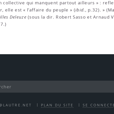
n collective qui manquent partout ailleurs » : refl
 elle est « l’affaire du peuple » (
ibid.
, p.32). » (M
illes Deleuze
(sous la dir. Robert Sasso et Arnaud V
7.)
E@LAUTRE.NET
PLAN DU SITE
SE CONNECT