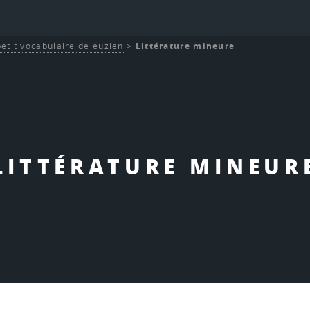
etit vocabulaire deleuzien
>
Littérature mineure
LITTÉRATURE MINEUR