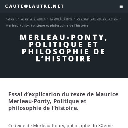
CAUTE@LAUTRE.NET
Accueil
>
La Boite à Outils
>
Cévou-kilékrivé
>
Des explications de textes.
>
Merleau-Ponty, Politique et philosophie de l’histoire
MERLEAU-PONTY,
POLITIQUE ET
PHILOSOPHIE DE
L’HISTOIRE
Essai d’explication du texte de Maurice
Merleau-Ponty,
Politique et
philosophie de l’histoire
.
Ce texte de Merleau-Ponty, philosophe du XXème