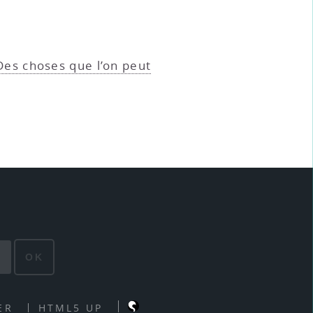
es choses que l’on peut
OK
ER
HTML5 UP