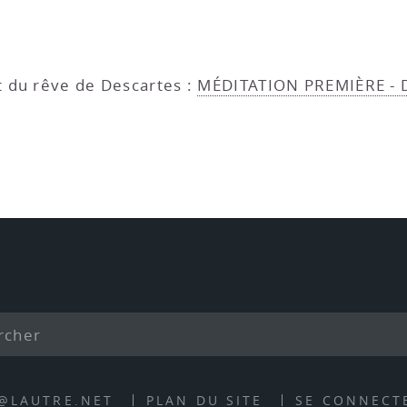
t du rêve de Descartes :
MÉDITATION PREMIÈRE - D
E@LAUTRE.NET
PLAN DU SITE
SE CONNECT