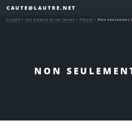
CAUTE@LAUTRE.NET
Accueil
>
Les auteurs et les textes
>
Pascal
>
Non seulement l
NON SEULEMENT