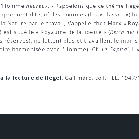
nd l’Homme
heureux
. - Rappelons que ce thème hégé
roprement dite, où les hommes (les « classes ») lu
la Nature par le travail, s’appelle chez Marx « Ro
) est situé le « Royaume de la liberté » (
Reich der F
éserves), ne luttent plus et travaillent le moins
-dire harmonisée avec l’Homme). Cf.
Le Capital
, Li
à la lecture de Hegel
, Gallimard, coll. TEL, 194