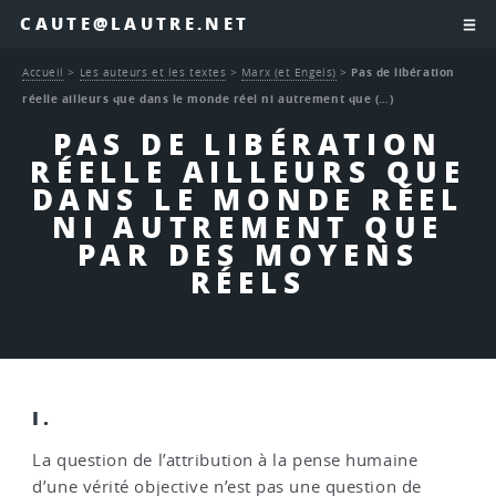
CAUTE@LAUTRE.NET
Accueil
>
Les auteurs et les textes
>
Marx (et Engels)
>
Pas de libération
réelle ailleurs que dans le monde réel ni autrement que (…)
PAS DE LIBÉRATION
RÉELLE AILLEURS QUE
DANS LE MONDE RÉEL
NI AUTREMENT QUE
PAR DES MOYENS
RÉELS
I.
La question de l’attribution à la pense humaine
d’une vérité objective n’est pas une question de