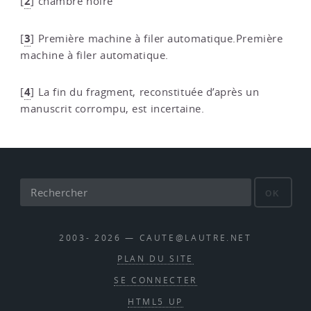
2
[
]
chambre noire
3
[
]
Première machine à filer automatique.Première
machine à filer automatique.
4
[
]
La fin du fragment, reconstituée d’après un
manuscrit corrompu, est incertaine.
OK
2003- 2026 — CAUTE@LAUTRE.NET
PLAN DU SITE
SE CONNECTER
HTML5 UP