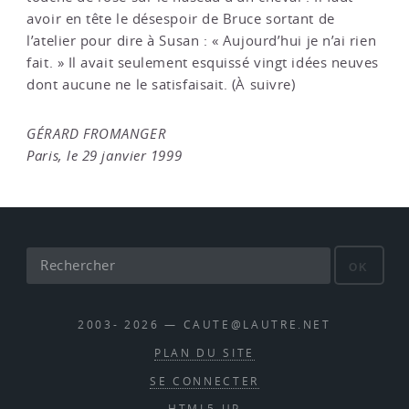
avoir en tête le désespoir de Bruce sortant de
l’atelier pour dire à Susan : « Aujourd’hui je n’ai rien
fait. » Il avait seulement esquissé vingt idées neuves
dont aucune ne le satisfaisait. (À suivre)
GÉRARD FROMANGER
Paris, le 29 janvier 1999
OK
2003- 2026 — CAUTE@LAUTRE.NET
PLAN DU SITE
SE CONNECTER
HTML5 UP