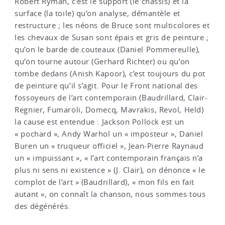
Robert Ryman, c’est le support (le châssis) et la
surface (la toile) qu’on analyse, démantèle et
restructure ; les néons de Bruce sont multicolores et
les chevaux de Susan sont épais et gris de peinture ;
qu’on le barde de.couteaux (Daniel Pommereulle),
qu’on tourne autour (Gerhard Richter) ou qu’on
tombe dedans (Anish Kapoor), c’est toujours du pot
de peinture qu’il s’agit. Pour le Front national des
fossoyeurs de l’art contemporain (Baudrillard, Clair-
Regnier, Fumaroli, Domecq, Mavrakis, Revol, Held)
la cause est entendue : Jackson Pollock est un
« pochard », Andy Warhol un « imposteur », Daniel
Buren un « truqueur officiel », Jean-Pierre Raynaud
un « impuissant », « l’art contemporain français n’a
plus ni sens ni existence » (J. Clair), on dénonce « le
complot de l’art » (Baudrillard), « mon fils en fait
autant », on connaît la chanson, nous sommes tous
des dégénérés.