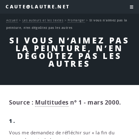
CAUTE@LAUTRE.NET
Accueil
>
Les auteurs et les textes
>
Fromanger
>
Si vous n’aimez pas la
peinture, n’en dégoûtez pas les autres
SI VOUS N’AIMEZ PAS
LA PEINTURE, N’EN
DÉGOÛTEZ PAS LES
AUTRES
Source :
Multitudes
n° 1 - mars 2000.
1.
Vous me demandez de réfléchir sur « la fin du