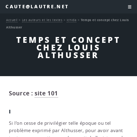
CAUTE@LAUTRE.NET
Accueil
>
Les auteurs et les textes
>
Ichida
>
Temps et concept chez Louis
Althusser
TEMPS ET CONCEPT
CHEZ LOUIS
ALTHUSSER
Source :
site 101
I
Si l’on cesse de privilégier telle époque ou tel
problème exprimé par Althusser, pour avoir avant