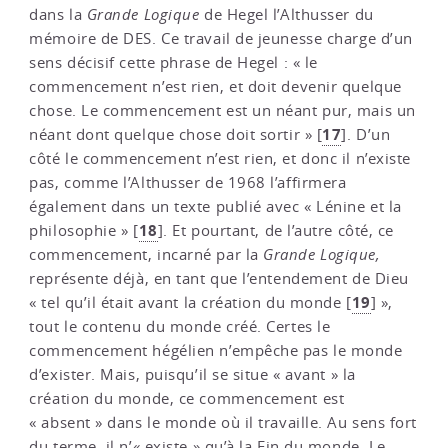
dans la
Grande Logique
de Hegel l’Althusser du
mémoire de DES. Ce travail de jeunesse charge d’un
sens décisif cette phrase de Hegel : « le
commencement n’est rien, et doit devenir quelque
chose. Le commencement est un néant pur, mais un
17
néant dont quelque chose doit sortir »
[
]
. D’un
côté le commencement n’est rien, et donc il n’existe
pas, comme l’Althusser de 1968 l’affirmera
également dans un texte publié avec « Lénine et la
18
philosophie »
[
]
. Et pourtant, de l’autre côté, ce
commencement, incarné par la
Grande Logique,
représente déjà, en tant que l’entendement de Dieu
19
« tel qu’il était avant la création du monde
[
]
»,
tout le contenu du monde créé. Certes le
commencement hégélien n’empêche pas le monde
d’exister. Mais, puisqu’il se situe « avant » la
création du monde, ce commencement est
« absent » dans le monde où il travaille. Au sens fort
du terme, il n’« existe » qu’à la Fin du monde. Le