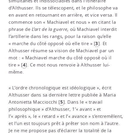
simultanés et indissociables dans l’itinéraire
d’Althusser. Ils se télescopent, et le philosophe va
en avant en retournant en arrière, et vice versa. Il
commence son « Machiavel et nous » en citant la
phrase de
L’art de la guerre,
où Machiavel interdit
l’artillerie dans les rangs, pour la raison qu’elle
3
« marche du côté opposé où elle tire »
[
]
. Et
Althusser résume sa vision de Machiavel par un
mot : « Machiavel marche du côté opposé où il
4
tire »
[
]
. Ce mot nous renvoie à Althusser lui-
même.
« L’ordre chronologique est idéologique », écrit
Althusser dans sa dernière lettre publiée à Maria
5
Antonietta Macciocchi
[
]
. Dans le « travail
philosophique » d’Althusser, 1’« avant » et
l’« après », le « retard » et l’« avance » s’entremêlent,
et l’un est toujours prêt à prêter son nom à l’autre.
Je ne me propose pas d’éclairer la totalité de la