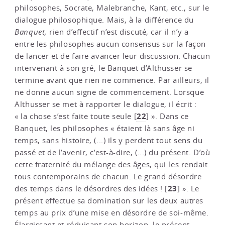
philosophes, Socrate, Malebranche, Kant, etc., sur le
dialogue philosophique. Mais, à la différence du
Banquet,
rien d’effectif n’est discuté, car il n’y a
entre les philosophes aucun consensus sur la façon
de lancer et de faire avancer leur discussion. Chacun
intervenant à son gré, le Banquet d’Althusser se
termine avant que rien ne commence. Par ailleurs, il
ne donne aucun signe de commencement. Lorsque
Althusser se met à rapporter le dialogue, il écrit :
22
« la chose s’est faite toute seule
[
]
». Dans ce
Banquet, les philosophes « étaient là sans âge ni
temps, sans histoire, (...) ils
y perdent tout sens du
passé et de l’avenir, c’est-à-dire, (...) du présent. D’où
cette fraternité du mélange des âges, qui les rendait
tous contemporains de chacun. Le grand désordre
23
des temps dans le désordres des idées !
[
]
». Le
présent effectue sa domination sur les deux autres
temps au prix d’une mise en désordre de soi-même.
Élargissant et réduisant son horizon, le présent