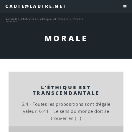
CAUTE@LAUTRE.NET
Accueil
>
Mots-clés
>
éthique et morale
>
morale
MORALE
L’ÉTHIQUE EST
TRANSCENDANTALE
6.4 - Toutes les propositions sont d’égale
valeur. 6.41 - Le sens du monde doit se
trouver en (…)