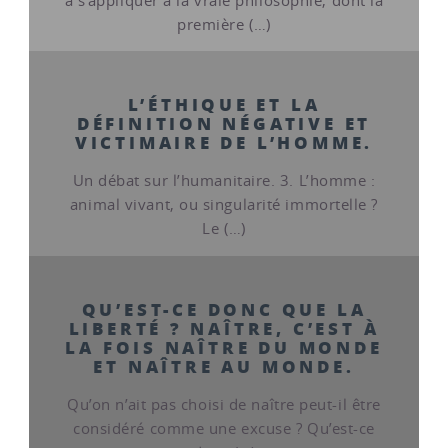
à s’appliquer à la vraie philosophie, dont la
première (…)
L’ÉTHIQUE ET LA
DÉFINITION NÉGATIVE ET
VICTIMAIRE DE L’HOMME.
Un débat sur l’humanitaire. 3. L’homme :
animal vivant, ou singularité immortelle ?
Le (…)
QU’EST-CE DONC QUE LA
LIBERTÉ ? NAÎTRE, C’EST À
LA FOIS NAÎTRE DU MONDE
ET NAÎTRE AU MONDE.
Qu’on n’ait pas choisi de naître peut-il être
considéré comme une excuse ? Qu’est-ce