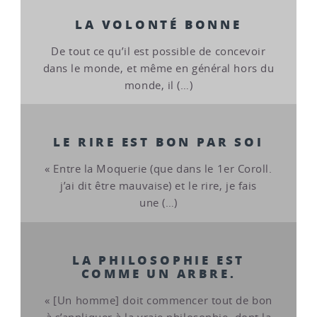
LA VOLONTÉ BONNE
De tout ce qu’il est possible de concevoir
dans le monde, et même en général hors du
monde, il (…)
LE RIRE EST BON PAR SOI
« Entre la Moquerie (que dans le 1er Coroll.
j’ai dit être mauvaise) et le rire, je fais
une (…)
LA PHILOSOPHIE EST
COMME UN ARBRE.
« [Un homme] doit commencer tout de bon