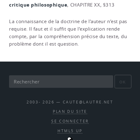
critique philosophique
, CHAPITRE XX, §313
La connaissance de la doctrine de l’auteur n’est pas
requise. Il faut et il suffit que l’explication rende
compte, par la compréhension précise du texte, du
problème dont il est question.
OK
2003- 2026 — CAUTE@LAUTRE.NET
PLAN DU SITE
SE CONNECTER
HTML5 UP