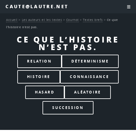
CAUTE@LAUTRE.NET
Accueil
>
Les auteurs et les textes
>
Cournot
>
Textes brefs
>
Ce que
l’histoire n’est pas.
CE QUE L’HISTOIRE
N’EST PAS.
RELATION
DÉTERMINISME
HISTOIRE
CONNAISSANCE
HASARD
ALÉATOIRE
SUCCESSION