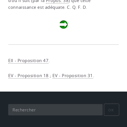
d’où il suit (par la
Propos. 38
) que cette
connaissance est adéquate. C. Q. F. D.
EII - Proposition 47
.
EV - Proposition 18
;
EV - Proposition 31
.
OK