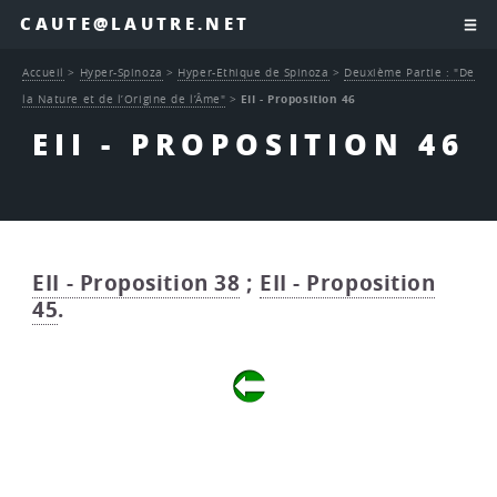
CAUTE@LAUTRE.NET
Accueil
>
Hyper-Spinoza
>
Hyper-Ethique de Spinoza
>
Deuxième Partie : "De
la Nature et de l’Origine de l’Âme"
>
EII - Proposition 46
EII - PROPOSITION 46
EII - Proposition 38
;
EII - Proposition
45
.