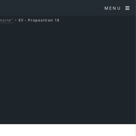
MENU
umaine"
>
EV - Proposition 18