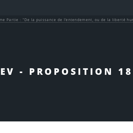
me Partie : "De la puissance de l’entendement, ou de la liberté h
EV - PROPOSITION 18