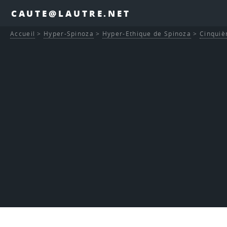
CAUTE@LAUTRE.NET
Accueil
>
Hyper-Spinoza
>
Hyper-Ethique de Spinoza
>
Cinquiè