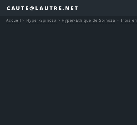
CAUTE@LAUTRE.NET
Accueil
>
Hyper-Spinoza
>
Hyper-Ethique de Spinoza
>
Troisièm