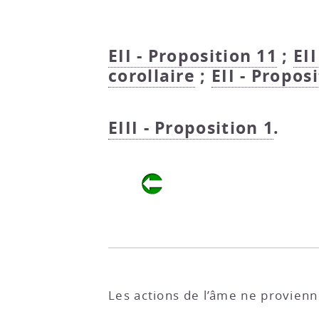
EII - Proposition 11
;
EII
corollaire
;
EII - Proposi
EIII - Proposition 1
.
Les actions de l’âme ne provien