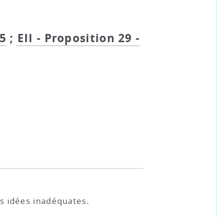
15
;
EII - Proposition 29 -
s idées inadéquates.