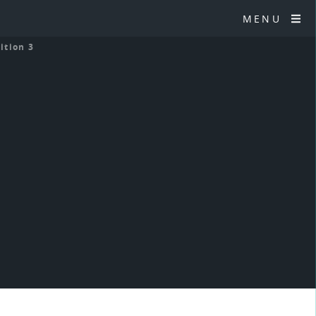
MENU
sition 3