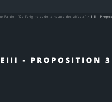
e Partie : "De l’origine et de la nature des affects"
>
EIII - Propo
EIII - PROPOSITION 3