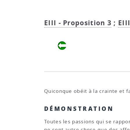
EIII - Proposition 3
;
EII
Quiconque obéit à la crainte et fa
DÉMONSTRATION
Toutes les passions qui se rapport
ne sont autre chose que des affec