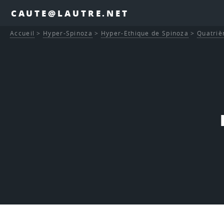
CAUTE@LAUTRE.NET
Accueil
>
Hyper-Spinoza
>
Hyper-Ethique de Spinoza
>
Quatriè