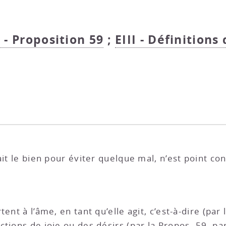
I - Proposition 59
;
EIII - Définitions 
it le bien pour éviter quelque mal, n’est point con
ent à l’âme, en tant qu’elle agit, c’est-à-dire (par 
tions de joie ou des désirs (par la
Propos. 59, par