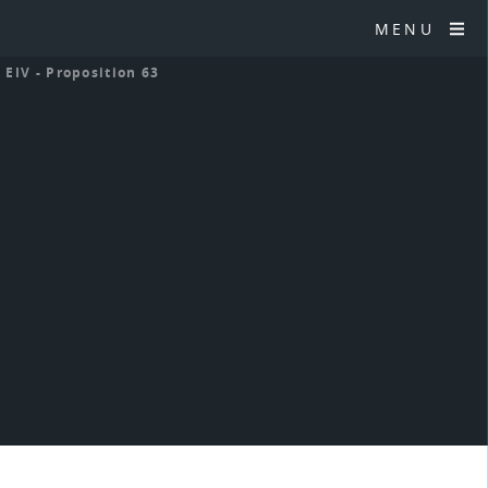
MENU
>
EIV - Proposition 63
3