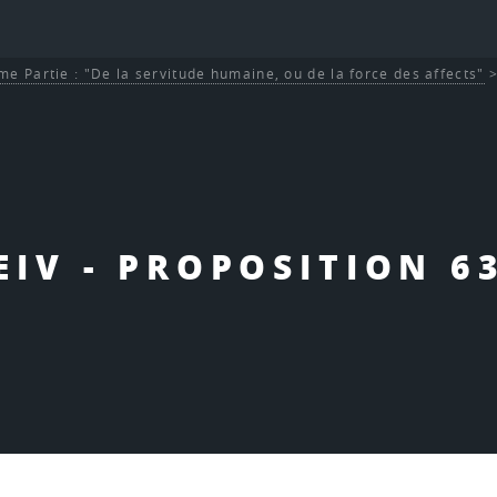
me Partie : "De la servitude humaine, ou de la force des affects"
EIV - PROPOSITION 6