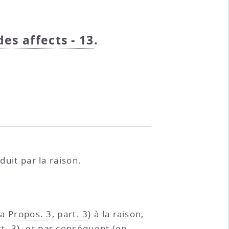
des affects - 13
.
duit par la raison.
la
Propos. 3, part. 3
) à la raison,
t. 3
), et par conséquent (en