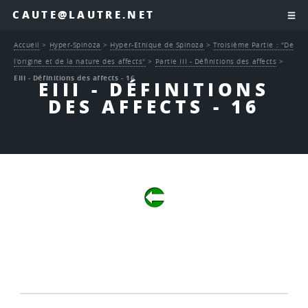
CAUTE@LAUTRE.NET
Accueil
>
Hyper-Spinoza
>
Hyper-Ethique de Spinoza
>
Troisième Partie : "De
l’origine et de la nature des affects"
>
Partie III - Définitions des affects
>
EIII - Définitions des affects - 16
EIII - DÉFINITIONS
DES AFFECTS - 16