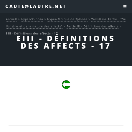
CAUTE@LAUTRE.NET
Accueil
>
Hyper-Spinoza
>
Hyper-Ethique de Spinoza
>
Troisième Partie : "De
l’origine et de la nature des affects"
>
Partie III - Définitions des affects
>
EIII - Définitions des affects - 17
EIII - DÉFINITIONS
DES AFFECTS - 17