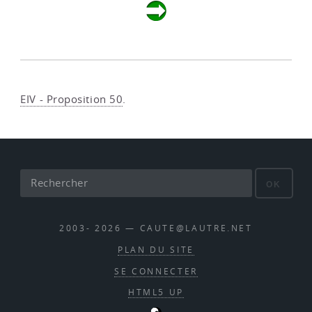
EIV - Proposition 50
.
OK
2003- 2026 — CAUTE@LAUTRE.NET
PLAN DU SITE
SE CONNECTER
HTML5 UP