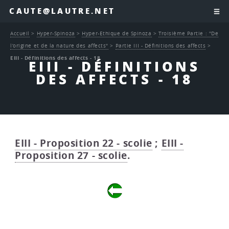
CAUTE@LAUTRE.NET
Accueil
>
Hyper-Spinoza
>
Hyper-Ethique de Spinoza
>
Troisième Partie : "De
l’origine et de la nature des affects"
>
Partie III - Définitions des affects
>
EIII - Définitions des affects - 18
EIII - DÉFINITIONS
DES AFFECTS - 18
EIII - Proposition 22 - scolie
;
EIII -
Proposition 27 - scolie
.