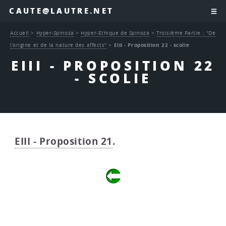
CAUTE@LAUTRE.NET
Accueil
>
Hyper-Spinoza
>
Hyper-Ethique de Spinoza
>
Troisième Partie : "De
l’origine et de la nature des affects"
>
EIII - Proposition 22 - scolie
EIII - PROPOSITION 22
- SCOLIE
EIII - Proposition 21
.