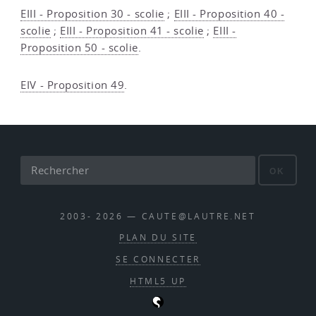
EIII - Proposition 30 - scolie
;
EIII - Proposition 40 -
scolie
;
EIII - Proposition 41 - scolie
;
EIII -
Proposition 50 - scolie
.
EIV - Proposition 49
.
OK
2003- 2026 — CAUTE@LAUTRE.NET
PLAN DU SITE
SE CONNECTER
HTML5 UP