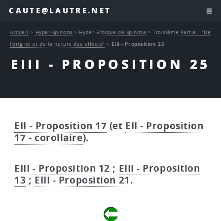
CAUTE@LAUTRE.NET
Accueil
>
Hyper-Spinoza
>
Hyper-Ethique de Spinoza
>
Troisième Partie : "De
l’origine et de la nature des affects"
>
EIII - Proposition 25
EIII - PROPOSITION 25
EII - Proposition 17
(et
EII - Proposition
17 - corollaire
).
EIII - Proposition 12
;
EIII - Proposition
13
;
EIII - Proposition 21
.