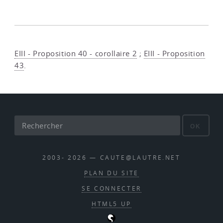
EIII - Proposition 40 - corollaire 2
;
EIII - Proposition
43
.
OK
2003- 2026 — CAUTE@LAUTRE.NET
PLAN DU SITE
SE CONNECTER
HTML5 UP