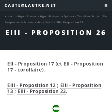
CAUTE@LAUTRE.NET
Accueil
>
Hyper-Spinoza
>
Hyper-Ethique de Spinoza
>
Troisième Partie : "De
l’origine et de la nature des affects"
>
EIII - Proposition 26
EIII - PROPOSITION 26
EII - Proposition 17
(et
EII - Proposition
17 - corollaire
).
EIII - Proposition 12
;
EIII - Proposition
13
;
EIII - Proposition 23
.