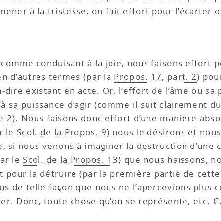
mener à la tristesse, on fait effort pour l’écarter o
omme conduisant à la joie, nous faisons effort pou
 en d’autres termes (par la
Propos. 17, part. 2
) pou
dire existant en acte. Or, l’effort de l’âme ou sa
 à sa puissance d’agir (comme il suit clairement d
e 2
). Nous faisons donc effort d’une manière abso
r le
Scol. de la Propos. 9
) nous le désirons et nous 
, si nous venons à imaginer la destruction d’une
par le
Scol. de la Propos. 13
) que nous haïssons, no
rt pour la détruire (par la première partie de cett
ous de telle façon que nous ne l’apercevions plus 
rer. Donc, toute chose qu’on se représente, etc. C.