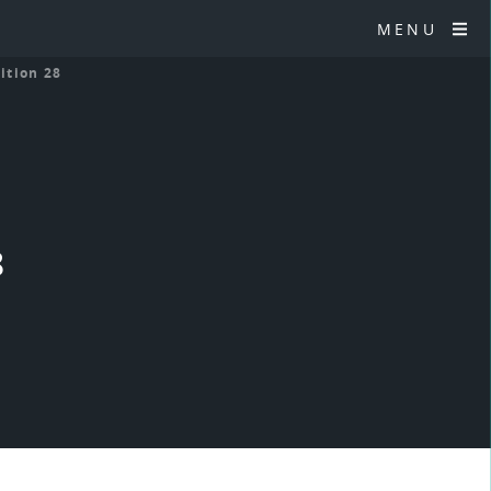
MENU
sition 28
8