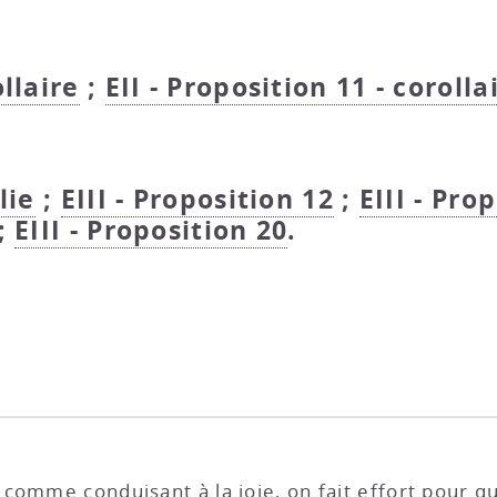
ollaire
;
EII - Proposition 11 - corolla
lie
;
EIII - Proposition 12
;
EIII - Pro
 ;
EIII - Proposition 20
.
omme conduisant à la joie, on fait effort pour qu’el