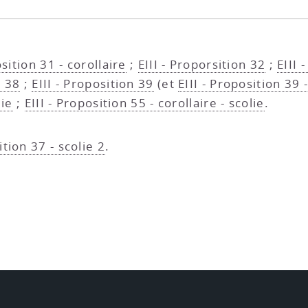
osition 31 - corollaire
;
EIII - Proporsition 32
;
EIII 
n 38
;
EIII - Proposition 39
(et
EIII - Proposition 39 -
lie
;
EIII - Proposition 55 - corollaire - scolie
.
ition 37 - scolie 2
.