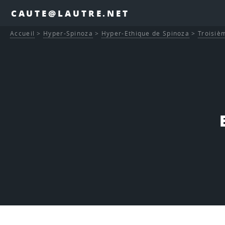
CAUTE@LAUTRE.NET
Accueil
>
Hyper-Spinoza
>
Hyper-Ethique de Spinoza
>
Troisièm