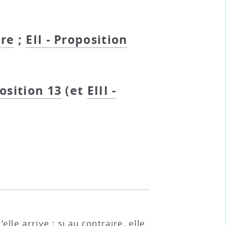
ire
;
EII - Proposition
position 13
(et
EIII -
le arrive ; si au contraire, elle