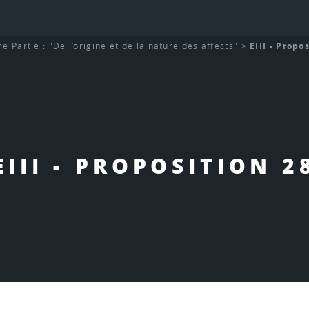
e Partie : "De l’origine et de la nature des affects"
>
EIII - Propo
EIII - PROPOSITION 2