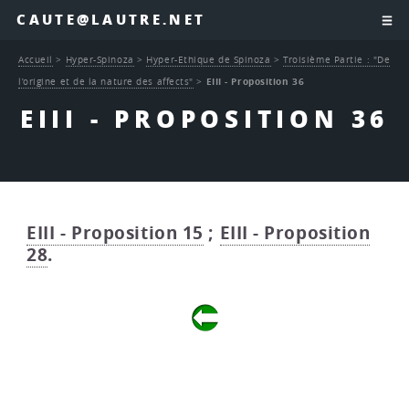
CAUTE@LAUTRE.NET
Accueil
>
Hyper-Spinoza
>
Hyper-Ethique de Spinoza
>
Troisième Partie : "De
l’origine et de la nature des affects"
>
EIII - Proposition 36
EIII - PROPOSITION 36
EIII - Proposition 15
;
EIII - Proposition
28
.