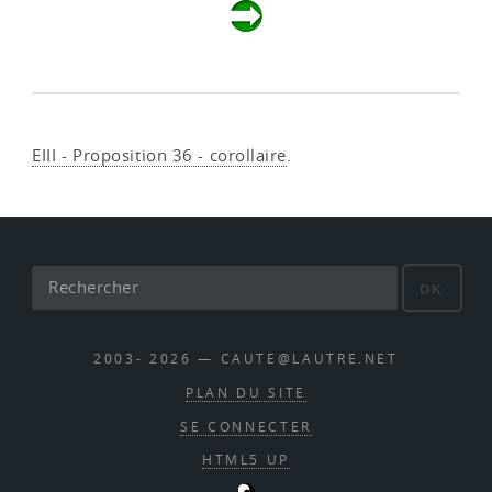
EIII - Proposition 36 - corollaire
.
OK
2003- 2026 — CAUTE@LAUTRE.NET
PLAN DU SITE
SE CONNECTER
HTML5 UP