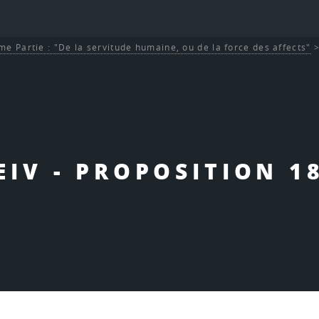
me Partie : "De la servitude humaine, ou de la force des affects"
EIV - PROPOSITION 1