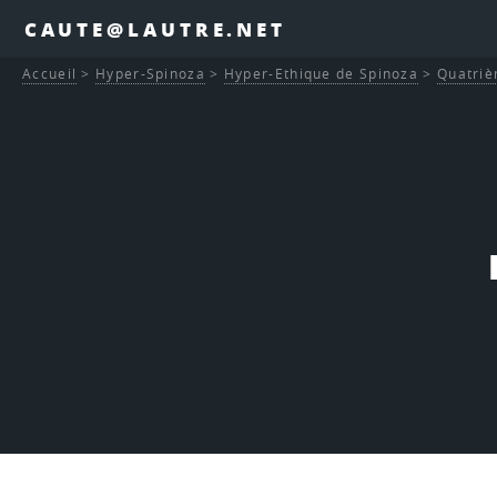
CAUTE@LAUTRE.NET
Accueil
>
Hyper-Spinoza
>
Hyper-Ethique de Spinoza
>
Quatriè