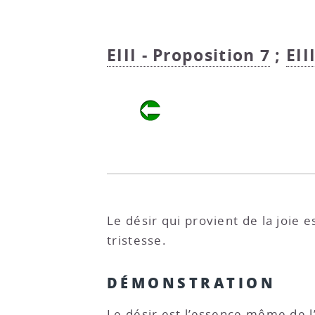
EIII - Proposition 7
;
EII
Le désir qui provient de la joie e
tristesse.
DÉMONSTRATION
Le désir est l’essence même de 