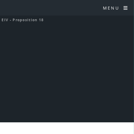
MENU
>
EIV - Proposition 18
8