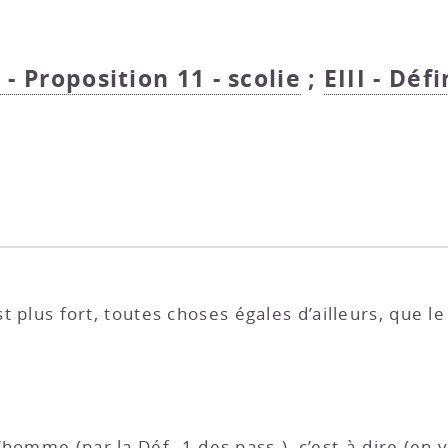
I - Proposition 11 - scolie
;
EIII - Déf
st plus fort, toutes choses égales d’ailleurs, que le
l’homme (par la
Déf. 1 des pass.
), c’est-à-dire (en