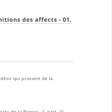
initions des affects - 01
.
 désir qui provient de la
 vertu de la
Propos. 7, part. 3
)