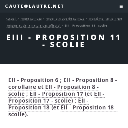
CAUTE@LAUTRE.NET
Accueil
>
Hyper-Spinoza
>
Hyper-Ethique de Spinoza
>
Troisième Partie : "De
l’origine et de la nature des affects"
>
EIII - Proposition 11 - scolie
EIII - PROPOSITION 11
- SCOLIE
EII - Proposition 6
;
EII - Proposition 8 -
corollaire
et
EII - Proposition 8 -
scolie
;
EII - Proposition 17
(et
EII -
Proposition 17 - scolie
) ;
EII -
Proposition 18
(et
EII - Proposition 18 -
scolie
).