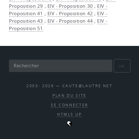
Proposition 29
;
EIV - Proposition 30
;
EIV -
Proposition 41
;
EIV - Proposition 42
;
EIV -
Proposition 43
;
EIV - Proposition 44
;
EIV -
Proposition 51
.
OK
2003- 2026 — CAUTE@LAUTRE.NET
PLAN DU SITE
SE CONNECTER
HTML5 UP