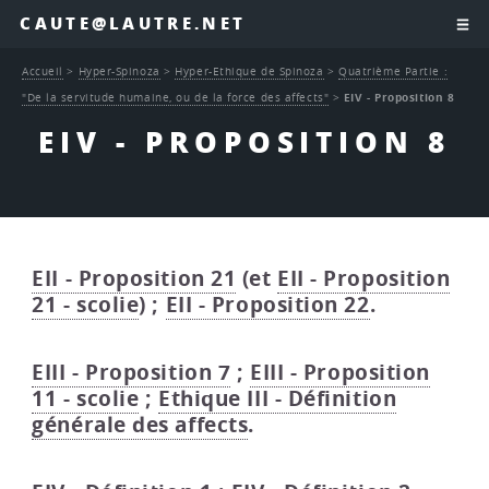
CAUTE@LAUTRE.NET
Accueil
>
Hyper-Spinoza
>
Hyper-Ethique de Spinoza
>
Quatrième Partie :
"De la servitude humaine, ou de la force des affects"
>
EIV - Proposition 8
EIV - PROPOSITION 8
EII - Proposition 21
(et
EII - Proposition
21 - scolie
) ;
EII - Proposition 22
.
EIII - Proposition 7
;
EIII - Proposition
11 - scolie
;
Ethique III - Définition
générale des affects
.