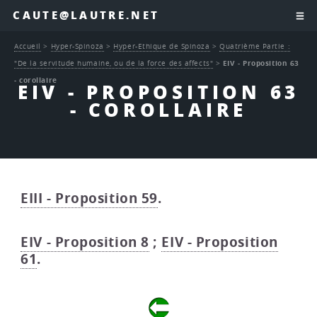
CAUTE@LAUTRE.NET
Accueil
>
Hyper-Spinoza
>
Hyper-Ethique de Spinoza
>
Quatrième Partie :
"De la servitude humaine, ou de la force des affects"
>
EIV - Proposition 63
- corollaire
EIV - PROPOSITION 63
- COROLLAIRE
EIII - Proposition 59
.
EIV - Proposition 8
;
EIV - Proposition
61
.