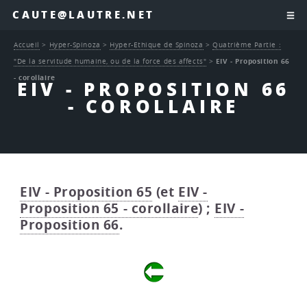
CAUTE@LAUTRE.NET
Accueil
>
Hyper-Spinoza
>
Hyper-Ethique de Spinoza
>
Quatrième Partie :
"De la servitude humaine, ou de la force des affects"
>
EIV - Proposition 66
- corollaire
EIV - PROPOSITION 66
- COROLLAIRE
EIV - Proposition 65
(et
EIV -
Proposition 65 - corollaire
) ;
EIV -
Proposition 66
.