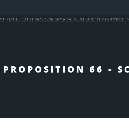
me Partie : "De la servitude humaine, ou de la force des affects"
- PROPOSITION 66 - S