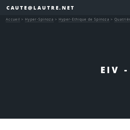
CAUTE@LAUTRE.NET
Accueil
>
Hyper-Spinoza
>
Hyper-Ethique de Spinoza
>
Quatriè
EIV 