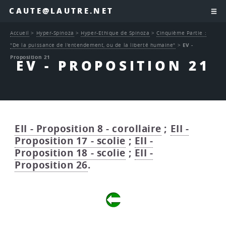
CAUTE@LAUTRE.NET
Accueil
>
Hyper-Spinoza
>
Hyper-Ethique de Spinoza
>
Cinquième Partie :
"De la puissance de l’entendement, ou de la liberté humaine"
>
EV -
Proposition 21
EV - PROPOSITION 21
EII - Proposition 8 - corollaire
;
EII -
Proposition 17 - scolie
;
EII -
Proposition 18 - scolie
;
EII -
Proposition 26
.