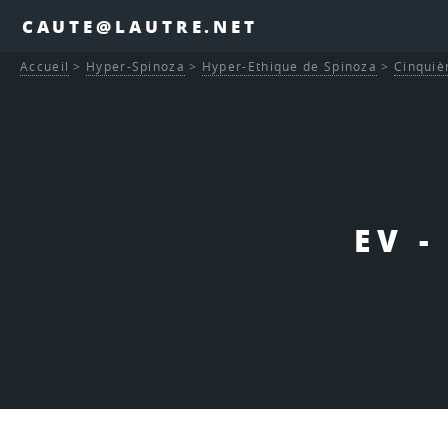
CAUTE@LAUTRE.NET
Accueil
>
Hyper-Spinoza
>
Hyper-Ethique de Spinoza
>
Cinquiè
EV -