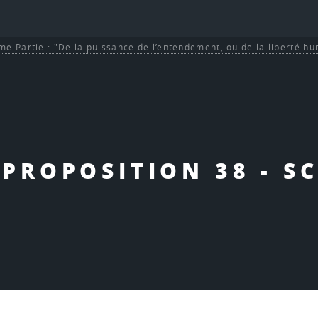
me Partie : "De la puissance de l’entendement, ou de la liberté h
 PROPOSITION 38 - S