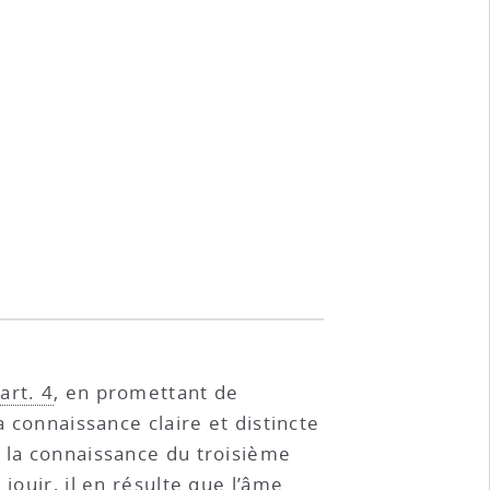
art. 4
, en promettant de
a connaissance claire et distincte
e la connaissance du troisième
 jouir, il en résulte que l’âme