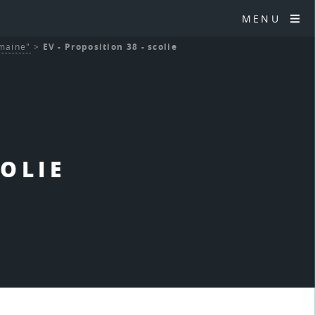
MENU
umaine"
>
EV - Proposition 38 - scolie
COLIE