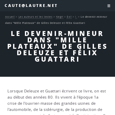
CAUTE@LAUTRE.NET
Accueil
>
Les auteurs et les textes
>
Negri
>
Exil
>
I.
>
Le devenir-mineur
dans "Mille Plateaux" de Gilles Deleuze et Félix Guattari
LE DEVENIR-MINEUR
DANS "MILLE
PLATEAUX" DE GILLES
DELEUZE ET FÉLIX
GUATTARI
Lorsque Deleuze et Guattari écrivent ce livre, on est
au début des années 80. Ils vivent à l’époque 1a
crise de l’ouvrier-masse des grandes usines de
l’automobile, de la sidérurgie, de la production de