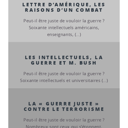
LETTRE D’AMÉRIQUE, LES
RAISONS D’UN COMBAT
Peut-il être juste de vouloir la guerre ?
Soixante intellectuels américains,
enseignants, (…)
LES INTELLECTUELS, LA
GUERRE ET M. BUSH
Peut-il être juste de vouloir la guerre ?
Soixante intellectuels et universitaires (…)
LA « GUERRE JUSTE »
CONTRE LE TERRORISME
Peut-il être juste de vouloir la guerre ?
Nombreux sont ceux qui s’étonnent,