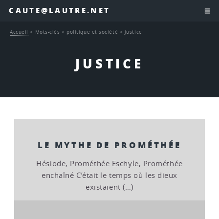
CAUTE@LAUTRE.NET
Accueil
>
Mots-clés
>
politique et société
>
justice
JUSTICE
LE MYTHE DE PROMÉTHÉE
Hésiode, Prométhée Eschyle, Prométhée
enchaîné C’était le temps où les dieux
existaient (…)