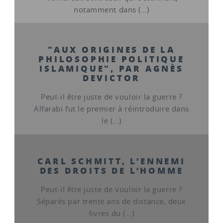
notamment dans (…)
"AUX ORIGINES DE LA
PHILOSOPHIE POLITIQUE
ISLAMIQUE", PAR AGNÈS
DEVICTOR
Peut-il être juste de vouloir la guerre ?
Alfarabi fut le premier à réintroduire dans
le (…)
CARL SCHMITT, L’ENNEMI
DES DROITS DE L’HOMME
Peut-il être juste de vouloir la guerre ?
Séparés par trente ans de distance, deux
livres du (…)