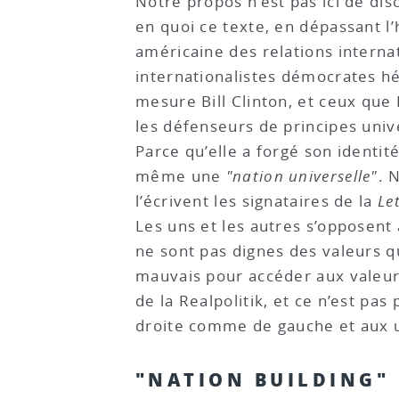
Notre propos n’est pas ici de dis
en quoi ce texte, en dépassant l
américaine des relations interna
internationalistes démocrates hé
mesure Bill Clinton, et ceux que 
les défenseurs de principes univ
Parce qu’elle a forgé son identit
même une
"nation universelle"
. 
l’écrivent les signataires de la
Le
Les uns et les autres s’opposent
ne sont pas dignes des valeurs q
mauvais pour accéder aux valeurs
de la Realpolitik, et ce n’est p
droite comme de gauche et aux u
"NATION BUILDING"