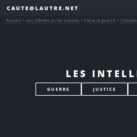
CAUTE@LAUTRE.NET
Accueil
>
Les thèmes et les notions
>
Faire la guerre
>
Complé
LES INTEL
GUERRE
JUSTICE