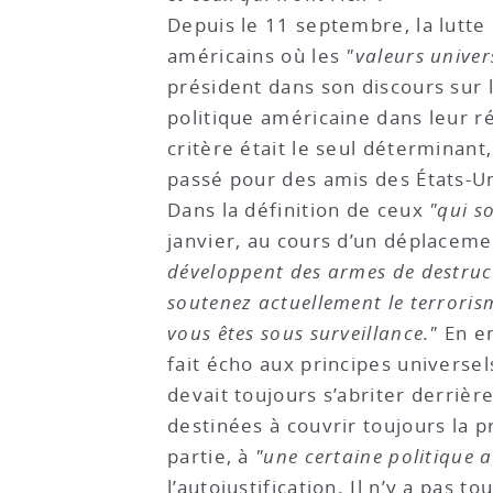
Depuis le 11 septembre, la lutte 
américains où les
"valeurs univer
président dans son discours sur l
politique américaine dans leur ré
critère était le seul déterminant
passé pour des amis des États-Un
Dans la définition de ceux
"qui s
janvier, au cours d’un déplaceme
développent des armes de destruct
soutenez actuellement le terrorism
vous êtes sous surveillance."
En en
fait écho aux principes universel
devait toujours s’abriter derriè
destinées à couvrir toujours la 
partie, à
"une certaine politique 
l’autojustification. Il n’y a pas 