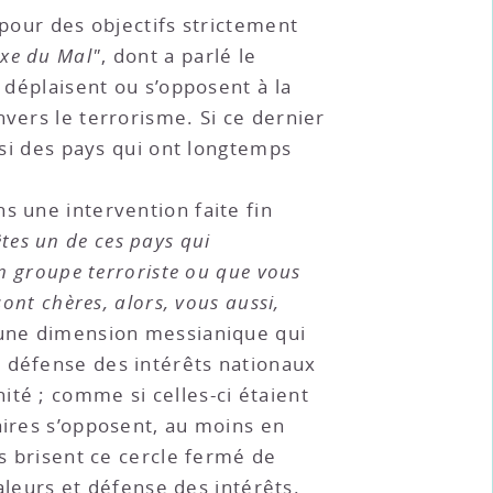
 pour des objectifs strictement
axe du Mal"
, dont a parlé le
 déplaisent ou s’opposent à la
nvers le terrorisme. Si ce dernier
ssi des pays qui ont longtemps
ns une intervention faite fin
êtes un de ces pays qui
un groupe terroriste ou que vous
ont chères, alors, vous aussi,
t une dimension messianique qui
 défense des intérêts nationaux
té ; comme si celles-ci étaient
aires s’opposent, au moins en
ls brisent ce cercle fermé de
valeurs et défense des intérêts.