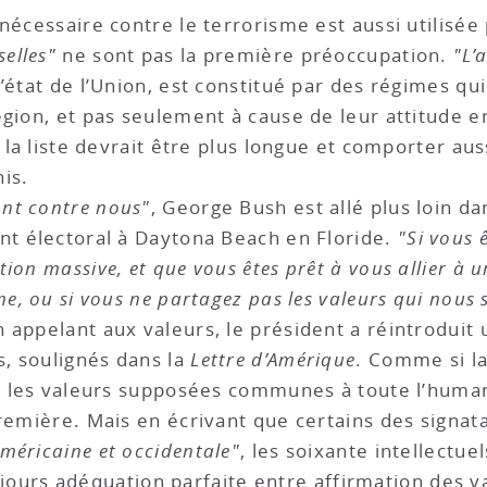
nécessaire contre le terrorisme est aussi utilisée
selles"
ne sont pas la première préoccupation.
"L’
’état de l’Union, est constitué par des régimes qui
gion, et pas seulement à cause de leur attitude e
, la liste devrait être plus longue et comporter au
is.
ont contre nous"
, George Bush est allé plus loin da
nt électoral à Daytona Beach en Floride.
"Si vous 
ion massive, et que vous êtes prêt à vous allier à 
e, ou si vous ne partagez pas les valeurs qui nous s
 appelant aux valeurs, le président a réintrodui
s, soulignés dans la
Lettre d’Amérique
. Comme si la
re les valeurs supposées communes à toute l’humani
première. Mais en écrivant que certains des signat
américaine et occidentale"
, les soixante intellectue
toujours adéquation parfaite entre affirmation des 