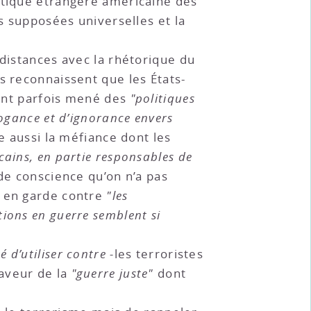
itique étrangère américaine des
rs supposées universelles et la
distances avec la rhétorique du
ls reconnaissent que les États-
 ont parfois mené des
"politiques
rogance et d’ignorance envers
ue aussi la méfiance dont les
ains, en partie responsables de
 de conscience qu’on n’a pas
s en garde contre
"les
ions en guerre semblent si
 d’utiliser contre -
les terroristes
faveur de la
"guerre juste"
dont