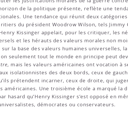
cuter les justifications morales de la guerre cont
’horizon de la politique présente, reflète une ten
tionales. Une tendance qui réunit deux catégories
ritiers du président Woodrow Wilson, tels Jimmy 
Henry Kissinger appelait, pour les critiquer, les 
ersels et les hérauts des valeurs morales non moi
é sur la base des valeurs humaines universelles, la
Non seulement tout le monde en principe peut dev
ttre,
mais les valeurs américaines ont vocation à 
 aux isolationnistes des deux bords, ceux de gauch
u’ils prétendent incarner, ceux de droite, qui jug
 américaines. Une troisième école a marqué la dip
as par hasard qu’Henry Kissinger s’est opposé en m
niversalistes, démocrates ou conservateurs.