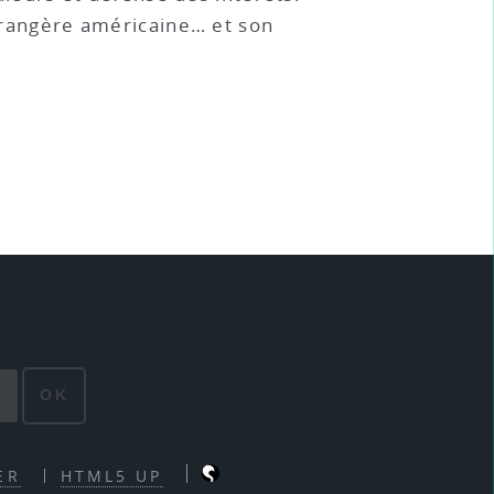
étrangère américaine… et son
OK
ER
HTML5 UP