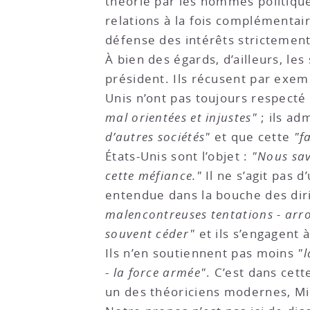
théorie par les hommes politique
relations à la fois complémentair
défense des intérêts strictemen
À bien des égards, d’ailleurs, les
président. Ils récusent par exe
Unis n’ont pas toujours respecté 
mal orientées et injustes"
; ils ad
d’autres sociétés"
et que cette
"f
États-Unis sont l’objet :
"Nous sa
cette méfiance."
Il ne s’agit pas 
entendue dans la bouche des dir
malencontreuses tentations - arr
souvent céder"
et ils s’engagent à
Ils n’en soutiennent pas moins
"l
-
la force armée"
. C’est dans cet
un des théoriciens modernes, Mic