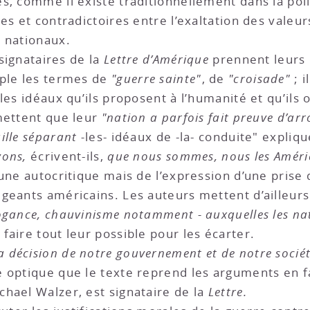
s, comme il existe traditionnellement dans la pol
es et contradictoires entre l’exaltation des valeu
t nationaux.
 signataires de la
Lettre d’Amérique
prennent leurs 
mple les termes de
"guerre sainte"
, de
"croisade"
; i
les idéaux qu’ils proposent à l’humanité et qu’ils
mettent que leur
"nation a parfois fait preuve d’ar
aille séparant -
les- idéaux de -la- conduite" expliq
vons,
écrivent-ils,
que nous sommes, nous les Améric
d’une autocritique mais de l’expression d’une prise
igeants américains. Les auteurs mettent d’ailleur
ogance, chauvinisme notamment - auxquelles les nat
 faire tout leur possible pour les écarter.
a décision de notre gouvernement et de notre société
te optique que le texte reprend les arguments en 
hael Walzer, est signataire de la
Lettre.