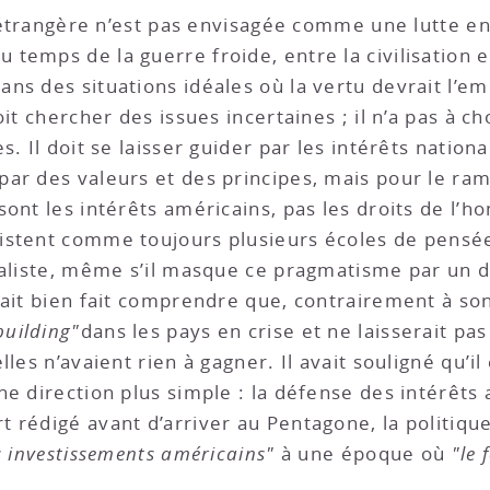
e étrangère n’est pas envisagée comme une lutte ent
emps de la guerre froide, entre la civilisation et
s des situations idéales où la vertu devrait l’empor
it chercher des issues incertaines ; il n’a pas à c
s. Il doit se laisser guider par les intérêts natio
ar des valeurs et des principes, mais pour le ra
sont les intérêts américains, pas les droits de l’
istent comme toujours plusieurs écoles de pensé
éaliste, même s’il masque ce pragmatisme par un d
vait bien fait comprendre que, contrairement à so
building"
dans les pays en crise et ne laisserait pa
les n’avaient rien à gagner. Il avait souligné qu’il
ne direction plus simple : la défense des intérêts
 rédigé avant d’arriver au Pentagone, la politiqu
es investissements américains"
à une époque où
"le 