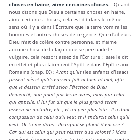
choses en haine, aime certaines choses.
- Quand
nous disons que Dieu a certaines choses en haine,
aime certaines choses, cela est dit dans le même
sens où il y a dans l’Écriture que la terre vomira les
hommes et autres choses de ce genre. Que d’ailleurs
Dieu n’ait de colère contre personne, et n’aime
aucune chose de la façon que se persuade le
vulgaire, cela ressort assez de l’Écriture ; Isaïe le dit
en effet et plus clairement l’Apôtre dans l’Épître aux
Romains (chap. IX) :
Avant qu’ils
(les enfants d’Isaac)
fussent nés et qu’ils eussent fait ni bien ni mal, afin
que le dessein arrêté selon l’élection de Dieu
demeurât, non point par les
æ
uvres, mais par celui
qui appelle, il lui fut dit que le plus grand serait
asservi au moindre, etc., et un peu plus loin : Il a donc
compassion de celui qu’il veut et il endurcit celui qu’il
veut. Or tu me diras : Pourquoi se plaint-il encore ?
Car qui est celui qui peut résister à sa volonté ? Mais
en vérité, ô homme, qui es-tu, toi qui contestes contre