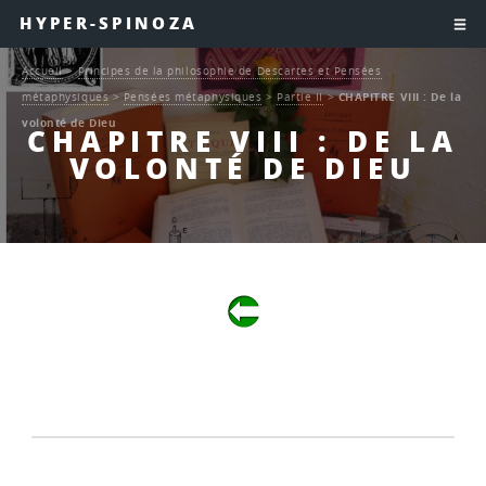
HYPER-SPINOZA
Accueil
>
Principes de la philosophie de Descartes et Pensées
métaphysiques
>
Pensées métaphysiques
>
Partie II
>
CHAPITRE VIII : De la
volonté de Dieu
CHAPITRE VIII : DE LA
VOLONTÉ DE DIEU