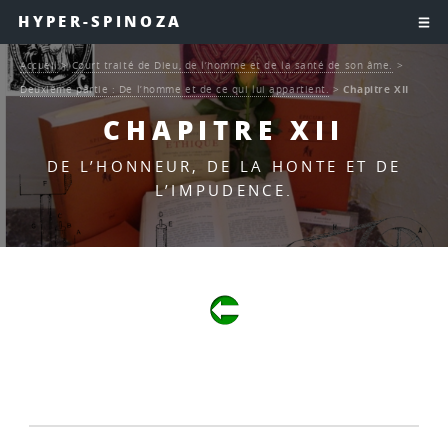
HYPER-SPINOZA
Accueil
>
Court traité de Dieu, de l’homme et de la santé de son âme.
>
Deuxième partie : De l’homme et de ce qui lui appartient.
>
Chapitre XII
CHAPITRE XII
DE L’HONNEUR, DE LA HONTE ET DE
L’IMPUDENCE.