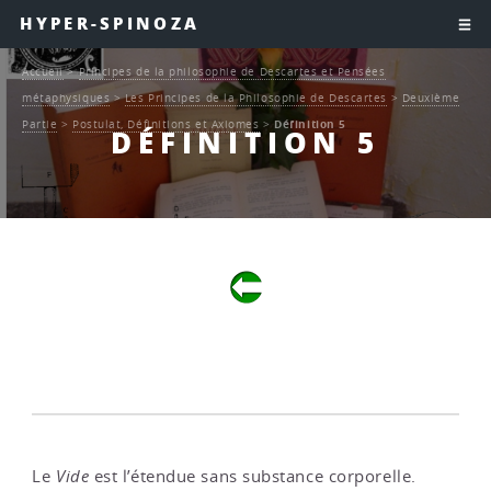
HYPER-SPINOZA
Accueil
>
Principes de la philosophie de Descartes et Pensées
métaphysiques
>
Les Principes de la Philosophie de Descartes
>
Deuxième
Partie
>
Postulat, Définitions et Axiomes
>
Définition 5
DÉFINITION 5
Le
Vide
est l’étendue sans substance corporelle.