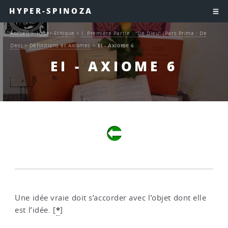
HYPER-SPINOZA
Accueil
>
Hyper-Ethique
>
I. Première Partie : "De Dieu" (Pars Prima : De
Deo)
>
Définitions et Axiomes
>
EI - Axiome 6
EI - AXIOME 6
Une idée vraie doit s’accorder avec l’objet dont elle
*
est l’idée.
[
]