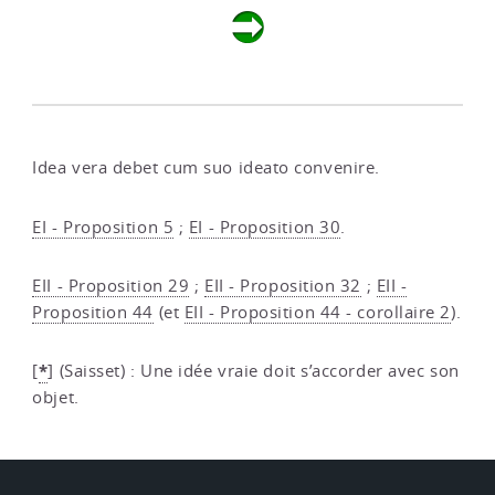
Idea vera debet cum suo ideato convenire.
EI - Proposition 5
;
EI - Proposition 30
.
EII - Proposition 29
;
EII - Proposition 32
;
EII -
Proposition 44
(et
EII - Proposition 44 - corollaire 2
).
*
[
]
(Saisset) : Une idée vraie doit s’accorder avec son
objet.