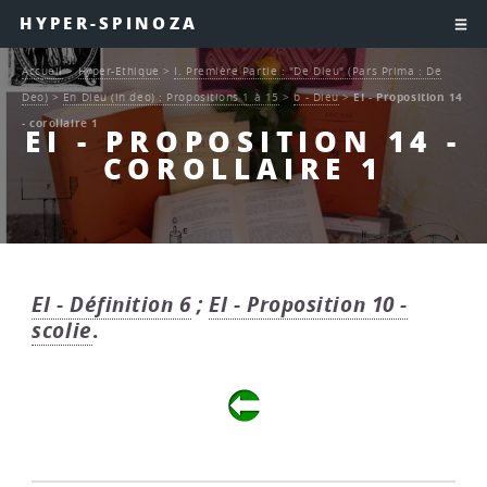
HYPER-SPINOZA
Accueil
>
Hyper-Ethique
>
I. Première Partie : "De Dieu" (Pars Prima : De
Deo)
>
En Dieu (in deo) : Propositions 1 à 15
>
b - Dieu
>
EI - Proposition 14
- corollaire 1
EI - PROPOSITION 14 -
COROLLAIRE 1
EI - Définition 6
;
EI - Proposition 10 -
scolie
.