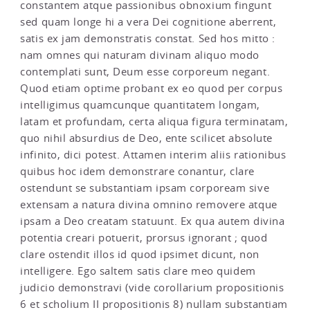
constantem atque passionibus obnoxium fingunt
sed quam longe hi a vera Dei cognitione aberrent,
satis ex jam demonstratis constat. Sed hos mitto :
nam omnes qui naturam divinam aliquo modo
contemplati sunt, Deum esse corporeum negant.
Quod etiam optime probant ex eo quod per corpus
intelligimus quamcunque quantitatem longam,
latam et profundam, certa aliqua figura terminatam,
quo nihil absurdius de Deo, ente scilicet absolute
infinito, dici potest. Attamen interim aliis rationibus
quibus hoc idem demonstrare conantur, clare
ostendunt se substantiam ipsam corpoream sive
extensam a natura divina omnino removere atque
ipsam a Deo creatam statuunt. Ex qua autem divina
potentia creari potuerit, prorsus ignorant ; quod
clare ostendit illos id quod ipsimet dicunt, non
intelligere. Ego saltem satis clare meo quidem
judicio demonstravi (vide corollarium propositionis
6 et scholium II propositionis 8) nullam substantiam