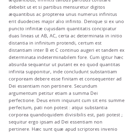
debebit ut et si partibus mensuretur digitos
æquantibus ac propterea unus numerus infinitus
erit duodecies major alio infinito. Denique si ex uno
puncto infinitæ cujusdam quantitatis concipiatur
duas lineas ut AB, AC, certa ac determinata in initio
distantia in infinitum protendi, certum est
distantiam inter B et C continuo augeri et tandem ex
determinata indeterminabilem fore. Cum igitur hæc
absurda sequantur ut putant ex eo quod quantitas
infinita supponitur, inde concludunt substantiam
corpoream debere esse finitam et consequenter ad
Dei essentiam non pertinere. Secundum
argumentum petitur etiam a summa Dei
perfectione. Deus enim inquiunt cum sit ens summe
perfectum, pati non potest : atqui substantia
corporea quandoquidem divisibilis est, pati potest ;
sequitur ergo ipsam ad Dei essentiam non
pertinere. Hæc sunt quæ apud scriptores invenio