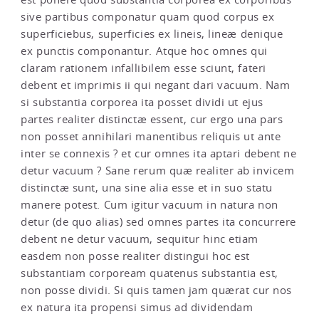
sive partibus componatur quam quod corpus ex
superficiebus, superficies ex lineis, lineæ denique
ex punctis componantur. Atque hoc omnes qui
claram rationem infallibilem esse sciunt, fateri
debent et imprimis ii qui negant dari vacuum. Nam
si substantia corporea ita posset dividi ut ejus
partes realiter distinctæ essent, cur ergo una pars
non posset annihilari manentibus reliquis ut ante
inter se connexis ? et cur omnes ita aptari debent ne
detur vacuum ? Sane rerum quæ realiter ab invicem
distinctæ sunt, una sine alia esse et in suo statu
manere potest. Cum igitur vacuum in natura non
detur (de quo alias) sed omnes partes ita concurrere
debent ne detur vacuum, sequitur hinc etiam
easdem non posse realiter distingui hoc est
substantiam corpoream quatenus substantia est,
non posse dividi. Si quis tamen jam quærat cur nos
ex natura ita propensi simus ad dividendam