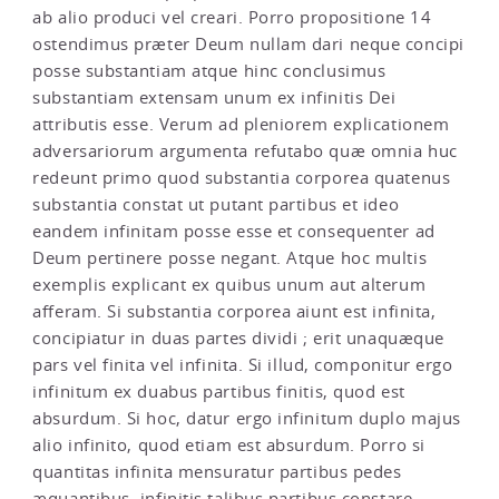
ab alio produci vel creari. Porro propositione 14
ostendimus præter Deum nullam dari neque concipi
posse substantiam atque hinc conclusimus
substantiam extensam unum ex infinitis Dei
attributis esse. Verum ad pleniorem explicationem
adversariorum argumenta refutabo quæ omnia huc
redeunt primo quod substantia corporea quatenus
substantia constat ut putant partibus et ideo
eandem infinitam posse esse et consequenter ad
Deum pertinere posse negant. Atque hoc multis
exemplis explicant ex quibus unum aut alterum
afferam. Si substantia corporea aiunt est infinita,
concipiatur in duas partes dividi ; erit unaquæque
pars vel finita vel infinita. Si illud, componitur ergo
infinitum ex duabus partibus finitis, quod est
absurdum. Si hoc, datur ergo infinitum duplo majus
alio infinito, quod etiam est absurdum. Porro si
quantitas infinita mensuratur partibus pedes
æquantibus, infinitis talibus partibus constare