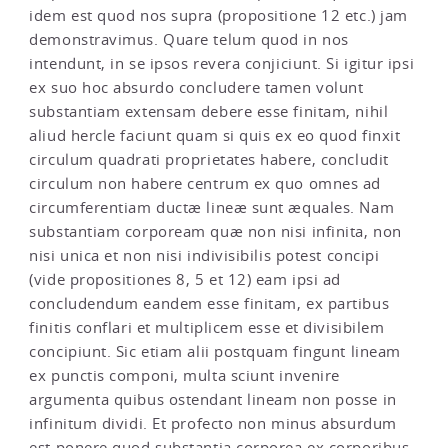
idem est quod nos supra (propositione 12 etc.) jam
demonstravimus. Quare telum quod in nos
intendunt, in se ipsos revera conjiciunt. Si igitur ipsi
ex suo hoc absurdo concludere tamen volunt
substantiam extensam debere esse finitam, nihil
aliud hercle faciunt quam si quis ex eo quod finxit
circulum quadrati proprietates habere, concludit
circulum non habere centrum ex quo omnes ad
circumferentiam ductæ lineæ sunt æquales. Nam
substantiam corpoream quæ non nisi infinita, non
nisi unica et non nisi indivisibilis potest concipi
(vide propositiones 8, 5 et 12) eam ipsi ad
concludendum eandem esse finitam, ex partibus
finitis conflari et multiplicem esse et divisibilem
concipiunt. Sic etiam alii postquam fingunt lineam
ex punctis componi, multa sciunt invenire
argumenta quibus ostendant lineam non posse in
infinitum dividi. Et profecto non minus absurdum
est ponere quod substantia corporea ex corporibus