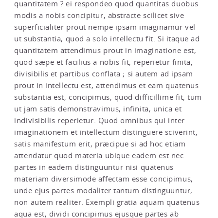
quantitatem ? ei respondeo quod quantitas duobus
modis a nobis concipitur, abstracte scilicet sive
superficialiter prout nempe ipsam imaginamur vel
ut substantia, quod a solo intellectu fit. Si itaque ad
quantitatem attendimus prout in imaginatione est,
quod sæpe et facilius a nobis fit, reperietur finita,
divisibilis et partibus conflata ; si autem ad ipsam
prout in intellectu est, attendimus et eam quatenus
substantia est, concipimus, quod difficillime fit, tum
ut jam satis demonstravimus, infinita, unica et
indivisibilis reperietur. Quod omnibus qui inter
imaginationem et intellectum distinguere sciverint,
satis manifestum erit, præcipue si ad hoc etiam
attendatur quod materia ubique eadem est nec
partes in eadem distinguuntur nisi quatenus
materiam diversimode affectam esse concipimus,
unde ejus partes modaliter tantum distinguuntur,
non autem realiter. Exempli gratia aquam quatenus
aqua est, dividi concipimus ejusque partes ab