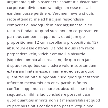
argumenta quibus ostendere conantur substantiam
corpoream divina natura indignam esse nec ad
eandem posse pertinere. Verumenimvero si quis
recte attendat, me ad hæc jam respondisse
comperiet quandoquidem hæc argumenta in eo
tantum fundantur quod substantiam corpoream ex
partibus componi supponunt, quod jam (per
propositionem 12 cum corollario propositionis 13)
absurdum esse ostendi. Deinde si quis rem recte
perpendere velit, videbit omnia illa absurda
(siquidem omnia absurda sunt, de quo non jam
disputo) ex quibus concludere volunt substantiam
extensam finitam esse, minime ex eo sequi quod
quantitas infinita supponatur sed quod quantitatem
infinitam mensurabilem et ex partibus finitis
conflari supponunt ; quare ex absurdis quæ inde
sequuntur, nihil aliud concludere possunt quam
quod quantitas infinita non sit mensurabilis et quod
ex partibus finitis conflari non possit. Atque hoc