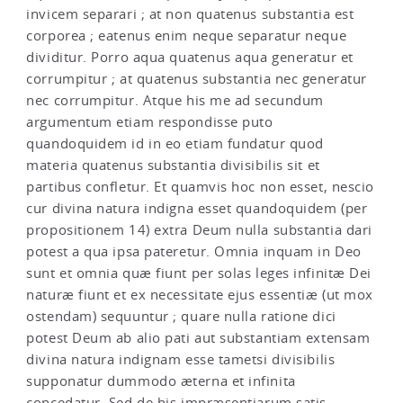
invicem separari ; at non quatenus substantia est
corporea ; eatenus enim neque separatur neque
dividitur. Porro aqua quatenus aqua generatur et
corrumpitur ; at quatenus substantia nec generatur
nec corrumpitur. Atque his me ad secundum
argumentum etiam respondisse puto
quandoquidem id in eo etiam fundatur quod
materia quatenus substantia divisibilis sit et
partibus confletur. Et quamvis hoc non esset, nescio
cur divina natura indigna esset quandoquidem (per
propositionem 14) extra Deum nulla substantia dari
potest a qua ipsa pateretur. Omnia inquam in Deo
sunt et omnia quæ fiunt per solas leges infinitæ Dei
naturæ fiunt et ex necessitate ejus essentiæ (ut mox
ostendam) sequuntur ; quare nulla ratione dici
potest Deum ab alio pati aut substantiam extensam
divina natura indignam esse tametsi divisibilis
supponatur dummodo æterna et infinita
concedatur. Sed de his impræsentiarum satis.