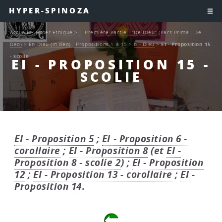
HYPER-SPINOZA
Accueil
>
Hyper-Ethique
>
I. Première Partie : "De Dieu" (Pars Prima : De
Deo)
>
En Dieu (in deo) : Propositions 1 à 15
>
b - Dieu
>
EI - Proposition 15
- scolie
EI - PROPOSITION 15 -
SCOLIE
EI - Proposition 5
;
EI - Proposition 6 -
corollaire
;
EI - Proposition 8
(et
EI -
Proposition 8 - scolie 2
) ;
EI - Proposition
12
;
EI - Proposition 13 - corollaire
;
EI -
Proposition 14
.